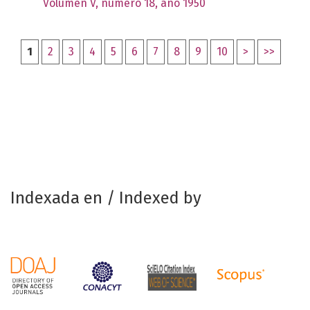
Volumen V, número 18, año 1950
1
2
3
4
5
6
7
8
9
10
>
>>
Indexada en / Indexed by