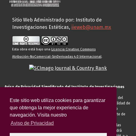
Sitio Web Administrado por: Instituto de
Investigaciones Estéticas,
iieweb@unam.mx
Esta obra está bajo una
Licencia Creative Commons
Atribución-NoComercial-SinDerivadas 4.0 Internacional
.
Aviso de Privacidad Simplificado del Instituto de Investigaciones
Estéticas de la UNAM
El Instituto de Investigaciones Estéticas de la UNAM, es responsable del
Este sitio web utiliza cookies para garantizar
tratamiento de sus datos personales para el registro de usted en calidad de
que obtenga la mejor experiencia de
alumno, docente, personal de la entidad académica, conferencista o
invitado externo (nacional o extranjero), visitante, proveedor o cliente de
navegación. Visita nuestro
servicios universitarios. Para cumplir las finalidades necesarias
Aviso de Privacidad
anteriormente descritas u otras aquellas exigidas legalmente o por las
autoridades competentes podrá transferir sus datos personales. Podrá