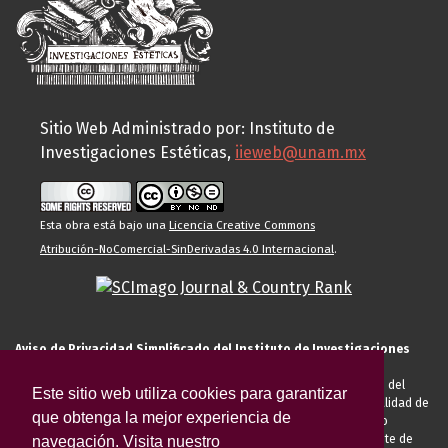
Sitio Web Administrado por: Instituto de
Investigaciones Estéticas,
iieweb@unam.mx
Esta obra está bajo una
Licencia Creative Commons
Atribución-NoComercial-SinDerivadas 4.0 Internacional
.
Aviso de Privacidad Simplificado del Instituto de Investigaciones
Estéticas de la UNAM
El Instituto de Investigaciones Estéticas de la UNAM, es responsable del
Este sitio web utiliza cookies para garantizar
tratamiento de sus datos personales para el registro de usted en calidad de
que obtenga la mejor experiencia de
alumno, docente, personal de la entidad académica, conferencista o
invitado externo (nacional o extranjero), visitante, proveedor o cliente de
navegación. Visita nuestro