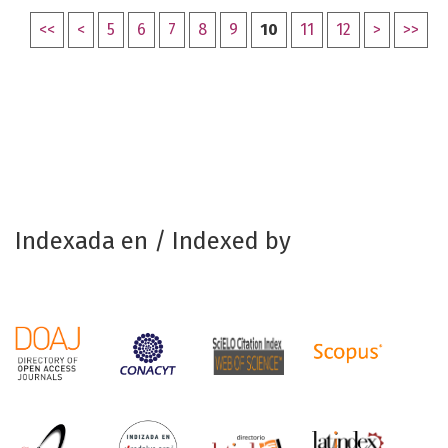
<<
<
5
6
7
8
9
10
11
12
>
>>
Indexada en / Indexed by