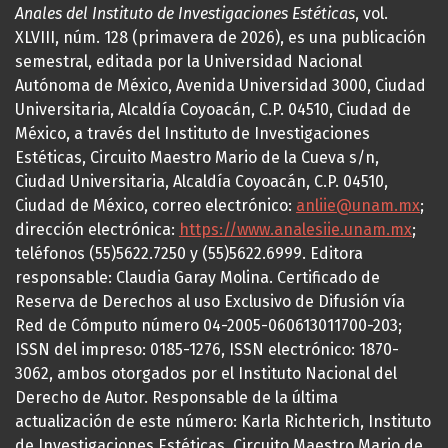
Anales del Instituto de Investigaciones Estéticas
, vol.
XLVIII, núm. 128 (primavera de 2026), es una publicación
semestral, editada por la Universidad Nacional
Autónoma de México, Avenida Universidad 3000, Ciudad
Universitaria, Alcaldía Coyoacán, C.P. 04510, Ciudad de
México, a través del Instituto de Investigaciones
Estéticas, Circuito Maestro Mario de la Cueva s/n,
Ciudad Universitaria, Alcaldía Coyoacán, C.P. 04510,
Ciudad de México, correo electrónico:
anliie@unam.mx
;
dirección electrónica:
https://www.analesiie.unam.mx
;
teléfonos (55)5622.7250 y (55)5622.6999. Editora
responsable: Claudia Garay Molina. Certificado de
Reserva de Derechos al uso Exclusivo de Difusión vía
Red de Cómputo número 04-2005-060613011700-203;
ISSN del impreso: 0185-1276, ISSN electrónico: 1870-
3062, ambos otorgados por el Instituto Nacional del
Derecho de Autor. Responsable de la última
actualización de este número: Karla Richterich, Instituto
de Investigaciones Estéticas, Circuito Maestro Mario de