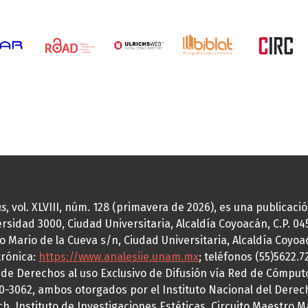
as
, vol. XLVIII, núm. 128 (primavera de 2026), es una publicac
idad 3000, Ciudad Universitaria, Alcaldía Coyoacán, C.P. 0451
o Mario de la Cueva s/n, Ciudad Universitaria, Alcaldía Coyoa
trónica:
https://www.analesiie.unam.mx
; teléfonos (55)5622.
a de Derechos al uso Exclusivo de Difusión vía Red de Cómp
70-3062, ambos otorgados por el Instituto Nacional del Derec
h, Instituto de Investigaciones Estéticas, Circuito Maestro M