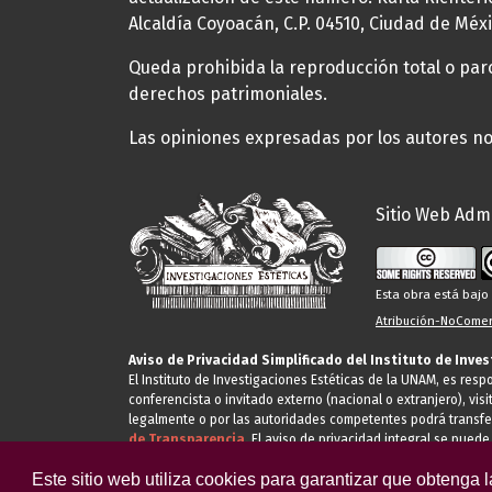
Alcaldía Coyoacán, C.P. 04510, Ciudad de Méxi
Queda prohibida la reproducción total o parci
derechos patrimoniales.
Las opiniones expresadas por los autores no 
Sitio Web Admi
Esta obra está baj
Atribución-NoComerc
Aviso de Privacidad Simplificado del Instituto de Inve
El Instituto de Investigaciones Estéticas de la UNAM, es res
conferencista o invitado externo (nacional o extranjero), visi
legalmente o por las autoridades competentes podrá transfe
de Transparencia.
El aviso de privacidad integral se puede
Este sitio web utiliza cookies para garantizar que obtenga 