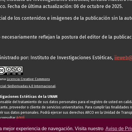
co. Fecha de última actualización: 06 de octubre de 2025.
al de los contenidos e imágenes de la publicación sin la auto
necesariamente reflejan la postura del editor de la publica
nistrado por: Instituto de Investigaciones Estéticas,
iieweb
o una
Licencia Creative Commons
ial-SinDerivadas 4.0 Internacional
.
stigaciones Estéticas de la UNAM
ponsable del tratamiento de sus datos personales para el registro de usted en cal
tante, proveedor o cliente de servicios universitarios. Para cumplir las finalidade
rir sus datos personales. Podrá ejercer sus derechos ARCO en la Unidad de Transp
 consultar
AQUÍ
la mejor experiencia de navegación. Visita nuestro
Aviso de Pri