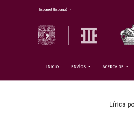
Cambiar el idioma. El actual es:
Español (España)
INICIO
ENVÍOS
ACERCA DE
Lírica p