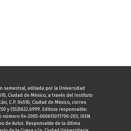
ión semestral, editada por la Universidad
0, Ciudad de México, a través del Instituto
cán, C.P. 04510, Ciudad de México, correo
7250 y (55)5622.6999. Editora responsable:
uto número 04-2005-060613011700-203; ISSN
ho de Autor. Responsable de la última
ario de la Cueva s/n, Ciudad Universitaria,