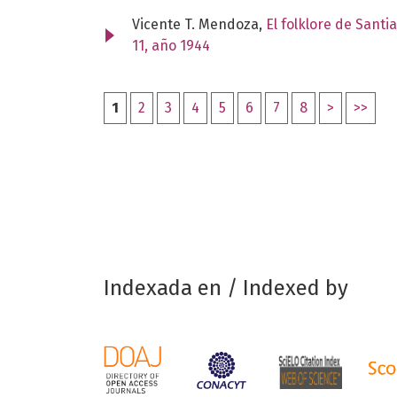
Vicente T. Mendoza,
El folklore de Santi
11, año 1944
1
2
3
4
5
6
7
8
>
>>
Indexada en / Indexed by