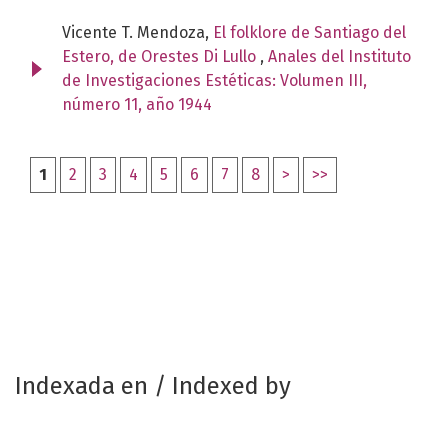
Vicente T. Mendoza,
El folklore de Santiago del
Estero, de Orestes Di Lullo
,
Anales del Instituto
de Investigaciones Estéticas: Volumen III,
número 11, año 1944
1
2
3
4
5
6
7
8
>
>>
Indexada en / Indexed by