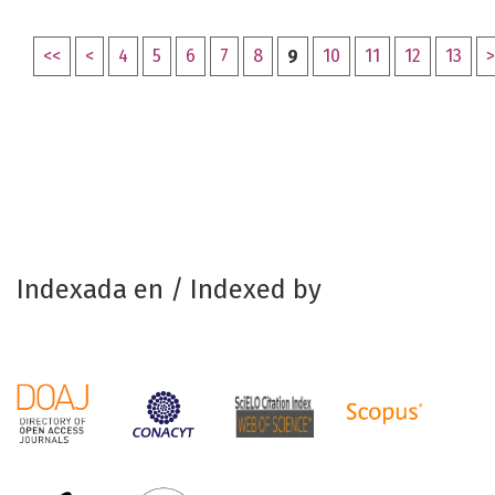
<<
<
4
5
6
7
8
9
10
11
12
13
>
Indexada en / Indexed by