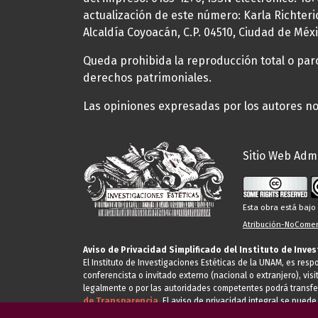
actualización de este número: Karla Richteric
Alcaldía Coyoacán, C.P. 04510, Ciudad de Méxi
Queda prohibida la reproducción total o parci
derechos patrimoniales.
Las opiniones expresadas por los autores no 
Sitio Web Admi
Esta obra está baj
Atribución-NoComerc
Aviso de Privacidad Simplificado del Instituto de Inve
El Instituto de Investigaciones Estéticas de la UNAM, es res
conferencista o invitado externo (nacional o extranjero), visi
legalmente o por las autoridades competentes podrá transfe
de Transparencia.
El aviso de privacidad integral se puede