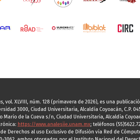
as
, vol. XLVIII, núm. 128 (primavera de 2026), es una publicac
idad 3000, Ciudad Universitaria, Alcaldía Coyoacán, C.P. 0451
o Mario de la Cueva s/n, Ciudad Universitaria, Alcaldía Coyoa
trónica:
https://www.analesiie.unam.mx
; teléfonos (55)5622.
a de Derechos al uso Exclusivo de Difusión vía Red de Cómp
70-3062, ambos otorgados por el Instituto Nacional del Derec