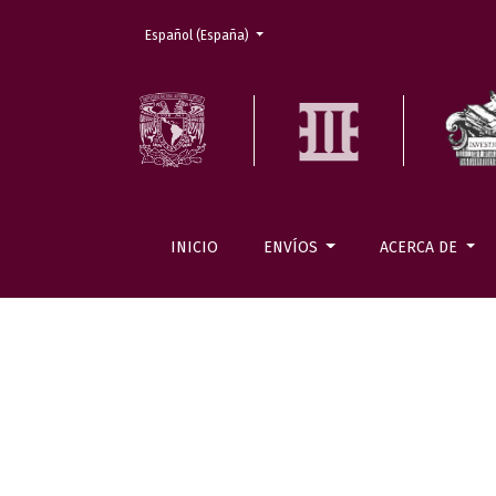
Cambiar el idioma. El actual es:
Español (España)
INICIO
ENVÍOS
ACERCA DE