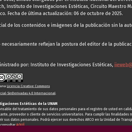
h, Instituto de Investigaciones Estéticas, Circuito Maestro M
co. Fecha de última actualización: 06 de octubre de 2025.
al de los contenidos e imágenes de la publicación sin la auto
necesariamente reflejan la postura del editor de la publica
nistrado por: Instituto de Investigaciones Estéticas,
iieweb
o una
Licencia Creative Commons
ial-SinDerivadas 4.0 Internacional
.
stigaciones Estéticas de la UNAM
ponsable del tratamiento de sus datos personales para el registro de usted en cal
tante, proveedor o cliente de servicios universitarios. Para cumplir las finalidade
rir sus datos personales. Podrá ejercer sus derechos ARCO en la Unidad de Transp
 consultar
AQUÍ