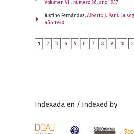
Volumen VII, número 26, año 1957
Justino Fernández,
Alberto J. Pani. La s
año 1940
1
2
3
4
5
6
7
8
9
10
>
Indexada en / Indexed by