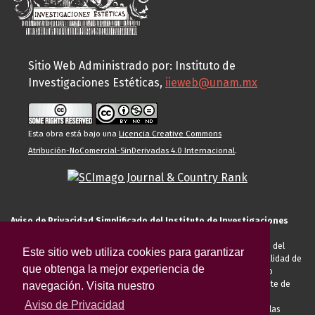
Sitio Web Administrado por: Instituto de
Investigaciones Estéticas,
iieweb@unam.mx
Esta obra está bajo una
Licencia Creative Commons
Atribución-NoComercial-SinDerivadas 4.0 Internacional
.
Aviso de Privacidad Simplificado del Instituto de Investigaciones
Estéticas de la UNAM
El Instituto de Investigaciones Estéticas de la UNAM, es responsable del
Este sitio web utiliza cookies para garantizar
tratamiento de sus datos personales para el registro de usted en calidad de
que obtenga la mejor experiencia de
alumno, docente, personal de la entidad académica, conferencista o
invitado externo (nacional o extranjero), visitante, proveedor o cliente de
navegación. Visita nuestro
servicios universitarios. Para cumplir las finalidades necesarias
Aviso de Privacidad
anteriormente descritas u otras aquellas exigidas legalmente o por las