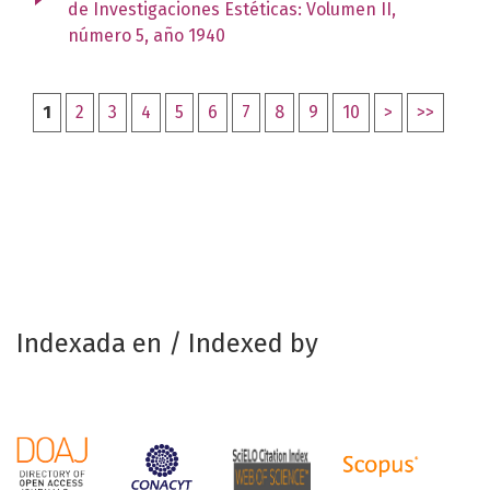
de Investigaciones Estéticas: Volumen II,
número 5, año 1940
1
2
3
4
5
6
7
8
9
10
>
>>
Indexada en / Indexed by