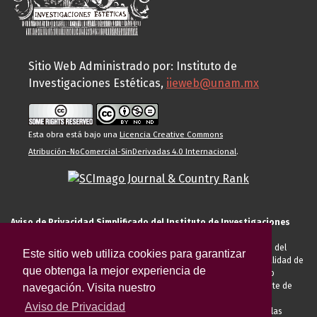
Sitio Web Administrado por: Instituto de
Investigaciones Estéticas,
iieweb@unam.mx
Esta obra está bajo una
Licencia Creative Commons
Atribución-NoComercial-SinDerivadas 4.0 Internacional
.
Aviso de Privacidad Simplificado del Instituto de Investigaciones
Estéticas de la UNAM
El Instituto de Investigaciones Estéticas de la UNAM, es responsable del
Este sitio web utiliza cookies para garantizar
tratamiento de sus datos personales para el registro de usted en calidad de
que obtenga la mejor experiencia de
alumno, docente, personal de la entidad académica, conferencista o
invitado externo (nacional o extranjero), visitante, proveedor o cliente de
navegación. Visita nuestro
servicios universitarios. Para cumplir las finalidades necesarias
Aviso de Privacidad
anteriormente descritas u otras aquellas exigidas legalmente o por las