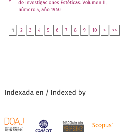
de Investigaciones Estéticas: Volumen II,
número 5, año 1940
1
2
3
4
5
6
7
8
9
10
>
>>
Indexada en / Indexed by