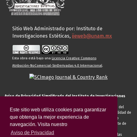
Sitio Web Administrado por: Instituto de
Investigaciones Estéticas,
iieweb@unam.mx
Esta obra está bajo una
Licencia Creative Commons
Atribución-NoComercial-SinDerivadas 4.0 Internacional
.
Aviso de Privacidad Simplificado del Instituto de Investigaciones
Estéticas de la UNAM
El Instituto de Investigaciones Estéticas de la UNAM, es responsable del
Este sitio web utiliza cookies para garantizar
tratamiento de sus datos personales para el registro de usted en calidad de
que obtenga la mejor experiencia de
alumno, docente, personal de la entidad académica, conferencista o
invitado externo (nacional o extranjero), visitante, proveedor o cliente de
navegación. Visita nuestro
servicios universitarios. Para cumplir las finalidades necesarias
Aviso de Privacidad
anteriormente descritas u otras aquellas exigidas legalmente o por las