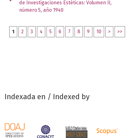
de Investigaciones Estéticas: Volumen II,
número 5, año 1940
1
2
3
4
5
6
7
8
9
10
>
>>
Indexada en / Indexed by