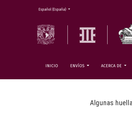
Cambiar el idioma. El actual es:
Español (España)
INICIO
ENVÍOS
ACERCA DE
Algunas huella