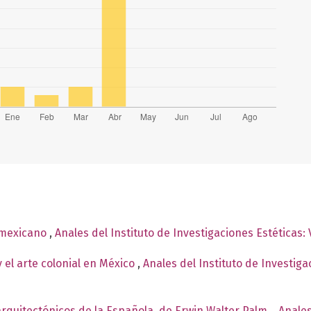
 mexicano
,
Anales del Instituto de Investigaciones Estéticas:
 el arte colonial en México
,
Anales del Instituto de Investig
quitectónicos de la Española, de Erwin Walter Palm.
,
Anales