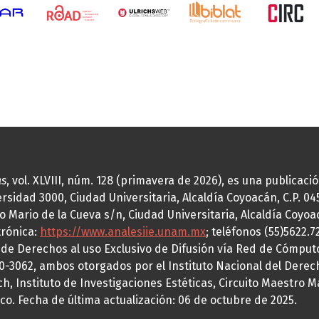
as
, vol. XLVIII, núm. 128 (primavera de 2026), es una publicac
idad 3000, Ciudad Universitaria, Alcaldía Coyoacán, C.P. 0451
o Mario de la Cueva s/n, Ciudad Universitaria, Alcaldía Coyoa
trónica:
https://www.analesiie.unam.mx
; teléfonos (55)5622.
a de Derechos al uso Exclusivo de Difusión vía Red de Cómp
70-3062, ambos otorgados por el Instituto Nacional del Derec
h, Instituto de Investigaciones Estéticas, Circuito Maestro M
co. Fecha de última actualización: 06 de octubre de 2025.