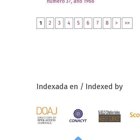
número 37, año 1968
1
2
3
4
5
6
7
8
>
>>
Indexada en / Indexed by