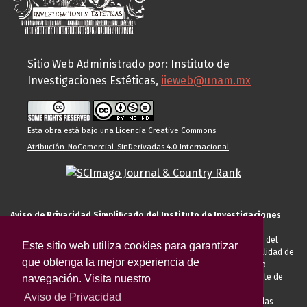
Sitio Web Administrado por: Instituto de
Investigaciones Estéticas,
iieweb@unam.mx
Esta obra está bajo una
Licencia Creative Commons
Atribución-NoComercial-SinDerivadas 4.0 Internacional
.
Aviso de Privacidad Simplificado del Instituto de Investigaciones
Estéticas de la UNAM
El Instituto de Investigaciones Estéticas de la UNAM, es responsable del
Este sitio web utiliza cookies para garantizar
tratamiento de sus datos personales para el registro de usted en calidad de
que obtenga la mejor experiencia de
alumno, docente, personal de la entidad académica, conferencista o
invitado externo (nacional o extranjero), visitante, proveedor o cliente de
navegación. Visita nuestro
servicios universitarios. Para cumplir las finalidades necesarias
Aviso de Privacidad
anteriormente descritas u otras aquellas exigidas legalmente o por las