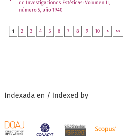
de Investigaciones Estéticas: Volumen II,
número 5, año 1940
1
2
3
4
5
6
7
8
9
10
>
>>
Indexada en / Indexed by