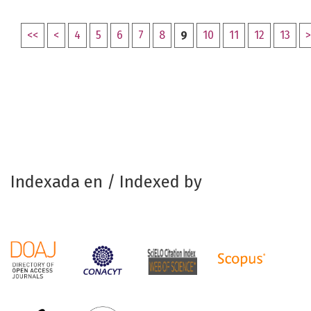
<<
<
4
5
6
7
8
9
10
11
12
13
>
Indexada en / Indexed by