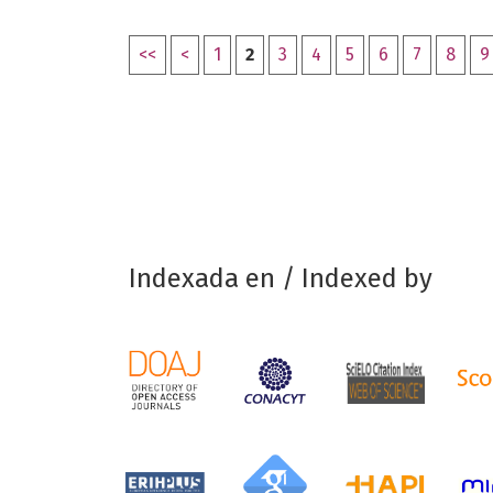
<<
<
1
2
3
4
5
6
7
8
9
Indexada en / Indexed by