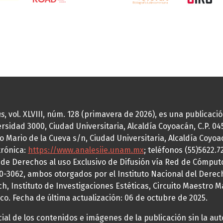
as
, vol. XLVIII, núm. 128 (primavera de 2026), es una publicac
idad 3000, Ciudad Universitaria, Alcaldía Coyoacán, C.P. 0451
o Mario de la Cueva s/n, Ciudad Universitaria, Alcaldía Coyoa
trónica:
https://www.analesiie.unam.mx
; teléfonos (55)5622.
a de Derechos al uso Exclusivo de Difusión vía Red de Cómp
70-3062, ambos otorgados por el Instituto Nacional del Derec
h, Instituto de Investigaciones Estéticas, Circuito Maestro M
co. Fecha de última actualización: 06 de octubre de 2025.
al de los contenidos e imágenes de la publicación sin la auto