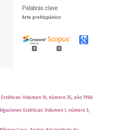
Palabras clave
Arte prehispánico
0
0
s Estéticas: Volumen IX, número 35, año 1966
stigaciones Estéticas: Volumen I, número 3,
 Alfonso Caso
,
Anales del Instituto de