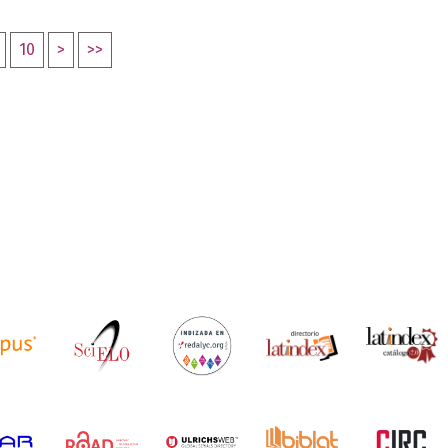
10
>
>>