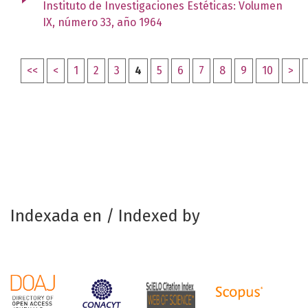
Instituto de Investigaciones Estéticas: Volumen
IX, número 33, año 1964
<<
<
1
2
3
4
5
6
7
8
9
10
>
Indexada en / Indexed by