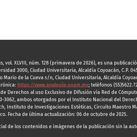
as
, vol. XLVIII, núm. 128 (primavera de 2026), es una publicac
idad 3000, Ciudad Universitaria, Alcaldía Coyoacán, C.P. 0451
o Mario de la Cueva s/n, Ciudad Universitaria, Alcaldía Coyoa
trónica:
https://www.analesiie.unam.mx
; teléfonos (55)5622.
a de Derechos al uso Exclusivo de Difusión vía Red de Cómp
70-3062, ambos otorgados por el Instituto Nacional del Derec
h, Instituto de Investigaciones Estéticas, Circuito Maestro M
co. Fecha de última actualización: 06 de octubre de 2025.
al de los contenidos e imágenes de la publicación sin la auto