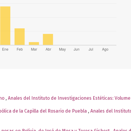
ano
,
Anales del Instituto de Investigaciones Estéticas: Volum
ólica de la Capilla del Rosario de Puebla
,
Anales del Institut
 y posas en Bolivia, de José de Mesa y Teresa Gisbert
,
Anales d