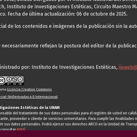
h, Instituto de Investigaciones Estéticas, Circuito Maestro M
co. Fecha de última actualización: 06 de octubre de 2025.
al de los contenidos e imágenes de la publicación sin la auto
necesariamente reflejan la postura del editor de la publica
nistrado por: Instituto de Investigaciones Estéticas,
iieweb
o una
Licencia Creative Commons
ial-SinDerivadas 4.0 Internacional
.
stigaciones Estéticas de la UNAM
ponsable del tratamiento de sus datos personales para el registro de usted en cal
tante, proveedor o cliente de servicios universitarios. Para cumplir las finalidade
rir sus datos personales. Podrá ejercer sus derechos ARCO en la Unidad de Transp
 consultar
AQUÍ