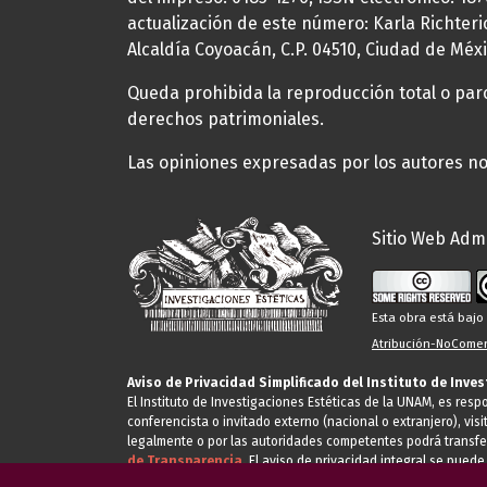
actualización de este número: Karla Richteric
Alcaldía Coyoacán, C.P. 04510, Ciudad de Méxi
Queda prohibida la reproducción total o parci
derechos patrimoniales.
Las opiniones expresadas por los autores no 
Sitio Web Admi
Esta obra está baj
Atribución-NoComerc
Aviso de Privacidad Simplificado del Instituto de Inve
El Instituto de Investigaciones Estéticas de la UNAM, es res
conferencista o invitado externo (nacional o extranjero), visi
legalmente o por las autoridades competentes podrá transfe
de Transparencia.
El aviso de privacidad integral se puede