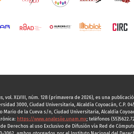
as
, vol. XLVIII, núm. 128 (primavera de 2026), es una publicac
idad 3000, Ciudad Universitaria, Alcaldía Coyoacán, C.P. 0451
o Mario de la Cueva s/n, Ciudad Universitaria, Alcaldía Coyoa
trónica:
https://www.analesiie.unam.mx
; teléfonos (55)5622.
a de Derechos al uso Exclusivo de Difusión vía Red de Cómp
70-3062, ambos otorgados por el Instituto Nacional del Derec