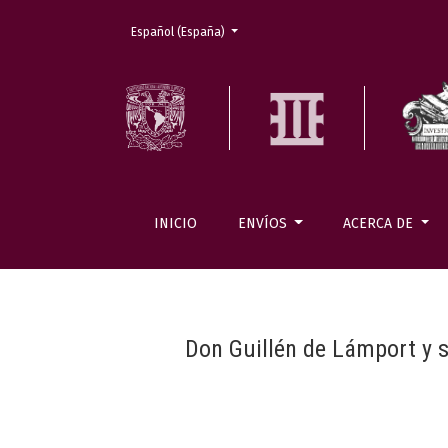
Cambiar el idioma. El actual es:
Español (España)
INICIO
ENVÍOS
ACERCA DE
Don Guillén de Lámport y su