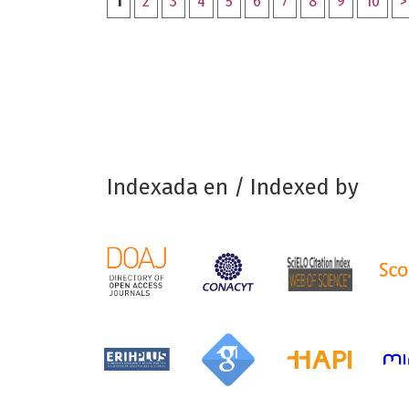
1
2
3
4
5
6
7
8
9
10
>
Indexada en / Indexed by