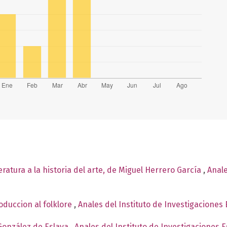
teratura a la historia del arte, de Miguel Herrero García
,
Anale
oduccion al folklore
,
Anales del Instituto de Investigaciones 
González de Eslava
,
Anales del Instituto de Investigaciones 