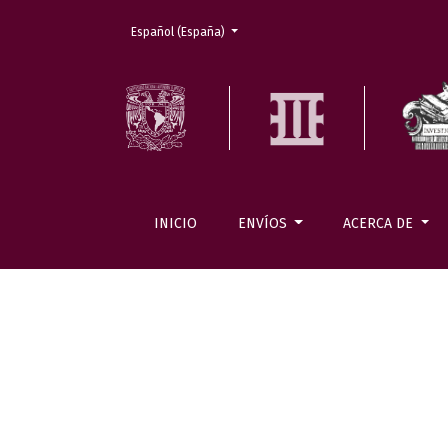
Cambiar el idioma. El actual es:
Español (España)
INICIO
ENVÍOS
ACERCA DE