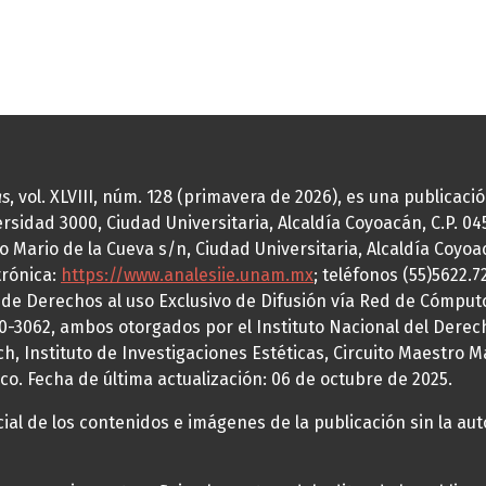
as
, vol. XLVIII, núm. 128 (primavera de 2026), es una publicac
idad 3000, Ciudad Universitaria, Alcaldía Coyoacán, C.P. 0451
o Mario de la Cueva s/n, Ciudad Universitaria, Alcaldía Coyoa
trónica:
https://www.analesiie.unam.mx
; teléfonos (55)5622.
a de Derechos al uso Exclusivo de Difusión vía Red de Cómp
70-3062, ambos otorgados por el Instituto Nacional del Derec
h, Instituto de Investigaciones Estéticas, Circuito Maestro M
co. Fecha de última actualización: 06 de octubre de 2025.
al de los contenidos e imágenes de la publicación sin la auto