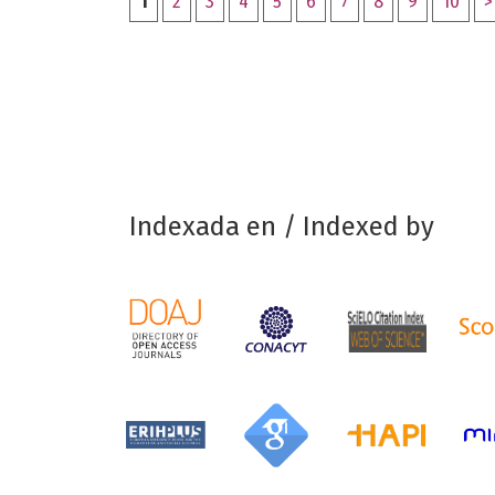
1
2
3
4
5
6
7
8
9
10
>
Indexada en / Indexed by