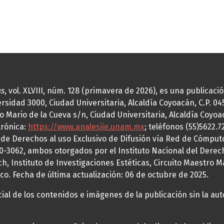
as
, vol. XLVIII, núm. 128 (primavera de 2026), es una publicac
idad 3000, Ciudad Universitaria, Alcaldía Coyoacán, C.P. 0451
o Mario de la Cueva s/n, Ciudad Universitaria, Alcaldía Coyoa
trónica:
https://www.analesiie.unam.mx
; teléfonos (55)5622.
a de Derechos al uso Exclusivo de Difusión vía Red de Cómp
70-3062, ambos otorgados por el Instituto Nacional del Derec
h, Instituto de Investigaciones Estéticas, Circuito Maestro M
co. Fecha de última actualización: 06 de octubre de 2025.
al de los contenidos e imágenes de la publicación sin la auto