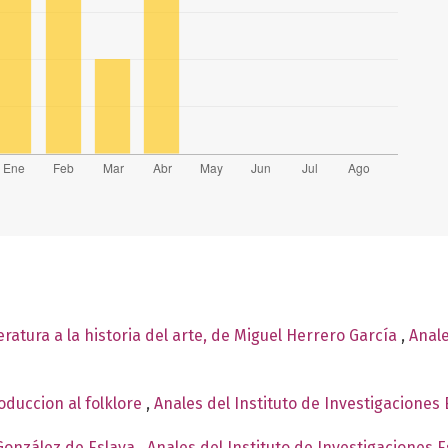
teratura a la historia del arte, de Miguel Herrero García
,
Anale
oduccion al folklore
,
Anales del Instituto de Investigaciones 
González de Eslava
,
Anales del Instituto de Investigaciones 