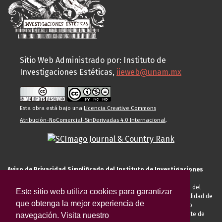
Sitio Web Administrado por: Instituto de
Investigaciones Estéticas,
iieweb@unam.mx
Esta obra está bajo una
Licencia Creative Commons
Atribución-NoComercial-SinDerivadas 4.0 Internacional
.
Aviso de Privacidad Simplificado del Instituto de Investigaciones
Estéticas de la UNAM
El Instituto de Investigaciones Estéticas de la UNAM, es responsable del
Este sitio web utiliza cookies para garantizar
tratamiento de sus datos personales para el registro de usted en calidad de
que obtenga la mejor experiencia de
alumno, docente, personal de la entidad académica, conferencista o
invitado externo (nacional o extranjero), visitante, proveedor o cliente de
navegación. Visita nuestro