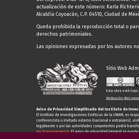
actualización de este número: Karla Richteric
Alcaldía Coyoacán, C.P. 04510, Ciudad de Méxi
Queda prohibida la reproducción total o parci
derechos patrimoniales.
Las opiniones expresadas por los autores no 
Sitio Web Admi
Esta obra está baj
Atribución-NoComerc
Aviso de Privacidad Simplificado del Instituto de Inve
El Instituto de Investigaciones Estéticas de la UNAM, es res
conferencista o invitado externo (nacional o extranjero), visi
legalmente o por las autoridades competentes podrá transfe
de Transparencia.
El aviso de privacidad integral se puede