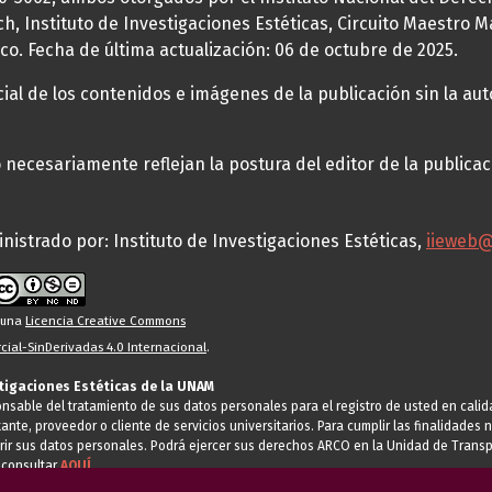
h, Instituto de Investigaciones Estéticas, Circuito Maestro M
co. Fecha de última actualización: 06 de octubre de 2025.
al de los contenidos e imágenes de la publicación sin la auto
necesariamente reflejan la postura del editor de la publica
nistrado por: Instituto de Investigaciones Estéticas,
iieweb
o una
Licencia Creative Commons
ial-SinDerivadas 4.0 Internacional
.
stigaciones Estéticas de la UNAM
ponsable del tratamiento de sus datos personales para el registro de usted en cal
tante, proveedor o cliente de servicios universitarios. Para cumplir las finalidade
rir sus datos personales. Podrá ejercer sus derechos ARCO en la Unidad de Transp
 consultar
AQUÍ