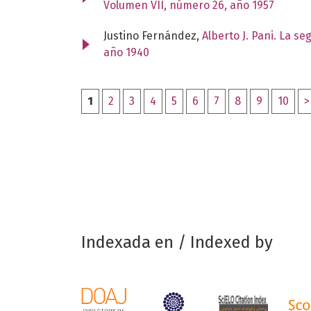
Volumen VII, número 26, año 1957
Justino Fernández,
Alberto J. Pani. La s
año 1940
1
2
3
4
5
6
7
8
9
10
>
Indexada en / Indexed by