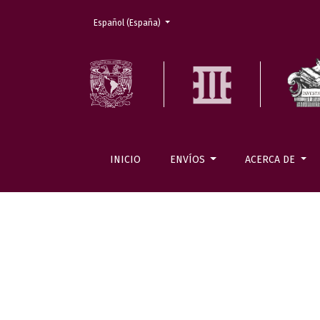
Cambiar el idioma. El actual es:
Español (España)
INICIO
ENVÍOS
ACERCA DE