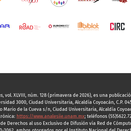
as
, vol. XLVIII, núm. 128 (primavera de 2026), es una publicac
idad 3000, Ciudad Universitaria, Alcaldía Coyoacán, C.P. 0451
o Mario de la Cueva s/n, Ciudad Universitaria, Alcaldía Coyoa
trónica:
https://www.analesiie.unam.mx
; teléfonos (55)5622.
a de Derechos al uso Exclusivo de Difusión vía Red de Cómp
70-3062, ambos otorgados por el Instituto Nacional del Derec