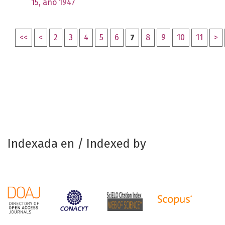
15, año 1947
<<
<
2
3
4
5
6
7
8
9
10
11
>
Indexada en / Indexed by