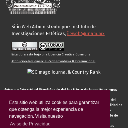
Sitio Web Administrado por: Instituto de
Investigaciones Estéticas,
iieweb@unam.mx
Esta obra está bajo una
Licencia Creative Commons
Atribución-NoComercial-SinDerivadas 4.0 Internacional
.
Aviso de Privacidad Simplificado del Instituto de Investigaciones
Estéticas de la UNAM
El Instituto de Investigaciones Estéticas de la UNAM, es responsable del
Este sitio web utiliza cookies para garantizar
tratamiento de sus datos personales para el registro de usted en calidad de
que obtenga la mejor experiencia de
alumno, docente, personal de la entidad académica, conferencista o
invitado externo (nacional o extranjero), visitante, proveedor o cliente de
navegación. Visita nuestro
servicios universitarios. Para cumplir las finalidades necesarias
Aviso de Privacidad
anteriormente descritas u otras aquellas exigidas legalmente o por las