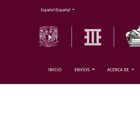
Cambiar el idioma. El actual es:
Español (España)
INICIO
ENVÍOS
ACERCA DE