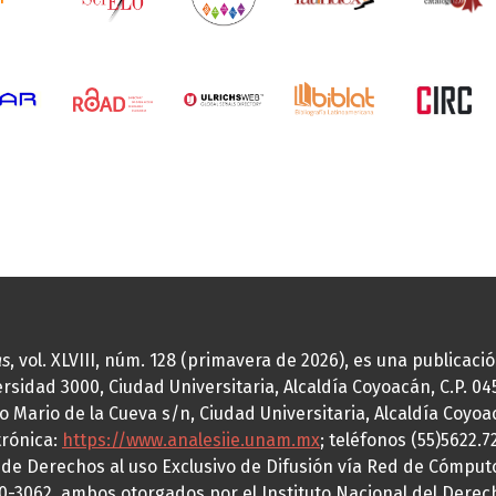
as
, vol. XLVIII, núm. 128 (primavera de 2026), es una publicac
idad 3000, Ciudad Universitaria, Alcaldía Coyoacán, C.P. 0451
o Mario de la Cueva s/n, Ciudad Universitaria, Alcaldía Coyoa
trónica:
https://www.analesiie.unam.mx
; teléfonos (55)5622.
a de Derechos al uso Exclusivo de Difusión vía Red de Cómp
70-3062, ambos otorgados por el Instituto Nacional del Derec