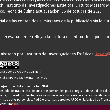
h, Instituto de Investigaciones Estéticas, Circuito Maestro M
co. Fecha de última actualización: 06 de octubre de 2025.
al de los contenidos e imágenes de la publicación sin la auto
necesariamente reflejan la postura del editor de la publica
nistrado por: Instituto de Investigaciones Estéticas,
iieweb
o una
Licencia Creative Commons
ial-SinDerivadas 4.0 Internacional
.
stigaciones Estéticas de la UNAM
ponsable del tratamiento de sus datos personales para el registro de usted en cal
tante, proveedor o cliente de servicios universitarios. Para cumplir las finalidade
rir sus datos personales. Podrá ejercer sus derechos ARCO en la Unidad de Transp
 consultar
AQUÍ