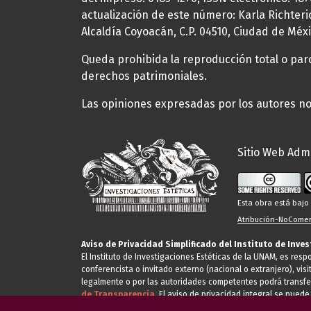
actualización de este número: Karla Richteric
Alcaldía Coyoacán, C.P. 04510, Ciudad de Méxi
Queda prohibida la reproducción total o parci
derechos patrimoniales.
Las opiniones expresadas por los autores no 
Sitio Web Admi
Esta obra está baj
Atribución-NoComerc
Aviso de Privacidad Simplificado del Instituto de Inve
El Instituto de Investigaciones Estéticas de la UNAM, es res
conferencista o invitado externo (nacional o extranjero), visi
legalmente o por las autoridades competentes podrá transfe
de Transparencia.
El aviso de privacidad integral se puede