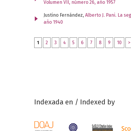
Volumen VII, número 26, año 1957
Justino Fernández,
Alberto J. Pani. La s
año 1940
1
2
3
4
5
6
7
8
9
10
>
Indexada en / Indexed by