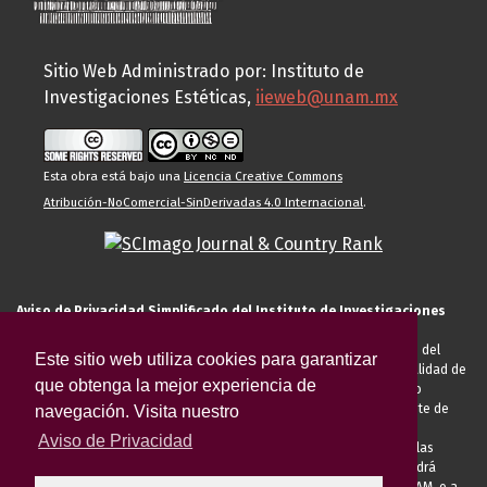
Sitio Web Administrado por: Instituto de
Investigaciones Estéticas,
iieweb@unam.mx
Esta obra está bajo una
Licencia Creative Commons
Atribución-NoComercial-SinDerivadas 4.0 Internacional
.
Aviso de Privacidad Simplificado del Instituto de Investigaciones
Estéticas de la UNAM
El Instituto de Investigaciones Estéticas de la UNAM, es responsable del
Este sitio web utiliza cookies para garantizar
tratamiento de sus datos personales para el registro de usted en calidad de
que obtenga la mejor experiencia de
alumno, docente, personal de la entidad académica, conferencista o
invitado externo (nacional o extranjero), visitante, proveedor o cliente de
navegación. Visita nuestro
servicios universitarios. Para cumplir las finalidades necesarias
Aviso de Privacidad
anteriormente descritas u otras aquellas exigidas legalmente o por las
autoridades competentes podrá transferir sus datos personales. Podrá