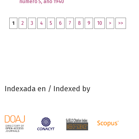
número 5, año 1940
1
2
3
4
5
6
7
8
9
10
>
>>
Indexada en / Indexed by