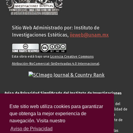
Sitio Web Administrado por: Instituto de
Investigaciones Estéticas,
iieweb@unam.mx
Esta obra está bajo una
Licencia Creative Commons
Atribución-NoComercial-SinDerivadas 4.0 Internacional
.
Aviso de Privacidad Simplificado del Instituto de Investigaciones
Estéticas de la UNAM
El Instituto de Investigaciones Estéticas de la UNAM, es responsable del
Este sitio web utiliza cookies para garantizar
tratamiento de sus datos personales para el registro de usted en calidad de
que obtenga la mejor experiencia de
alumno, docente, personal de la entidad académica, conferencista o
invitado externo (nacional o extranjero), visitante, proveedor o cliente de
navegación. Visita nuestro
servicios universitarios. Para cumplir las finalidades necesarias
Aviso de Privacidad
anteriormente descritas u otras aquellas exigidas legalmente o por las