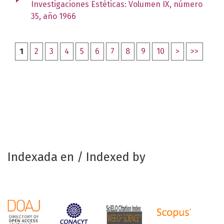
Investigaciones Estéticas: Volumen IX, número
35, año 1966
1
2
3
4
5
6
7
8
9
10
>
>>
Indexada en / Indexed by