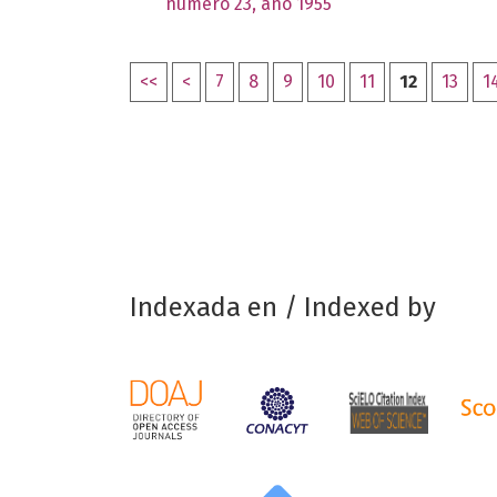
número 23, año 1955
<<
<
7
8
9
10
11
12
13
1
Indexada en / Indexed by