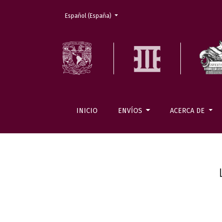
Cambiar el idioma. El actual es:
Español (España)
INICIO
ENVÍOS
ACERCA DE