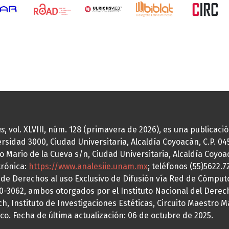
as
, vol. XLVIII, núm. 128 (primavera de 2026), es una publicac
idad 3000, Ciudad Universitaria, Alcaldía Coyoacán, C.P. 0451
o Mario de la Cueva s/n, Ciudad Universitaria, Alcaldía Coyoa
trónica:
https://www.analesiie.unam.mx
; teléfonos (55)5622.
a de Derechos al uso Exclusivo de Difusión vía Red de Cómp
70-3062, ambos otorgados por el Instituto Nacional del Derec
h, Instituto de Investigaciones Estéticas, Circuito Maestro M
co. Fecha de última actualización: 06 de octubre de 2025.