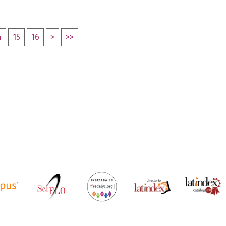
4
15
16
>
>>