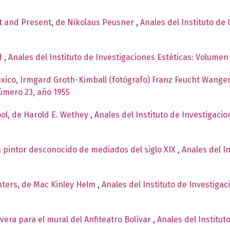
t and Present, de Nikolaus Peusner
,
Anales del Instituto de 
d
,
Anales del Instituto de Investigaciones Estéticas: Volumen
exico, Irmgard Groth-Kimball (fotógrafo) Franz Feucht Wanger
número 23, año 1955
ool, de Harold E. Wethey
,
Anales del Instituto de Investigacio
Un pintor desconocido de mediados del siglo XIX
,
Anales del In
ters, de Mac Kinley Helm
,
Anales del Instituto de Investigac
vera para el mural del Anfiteatro Bolívar
,
Anales del Institut