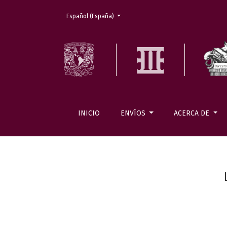
Cambiar el idioma. El actual es:
Español (España)
INICIO
ENVÍOS
ACERCA DE