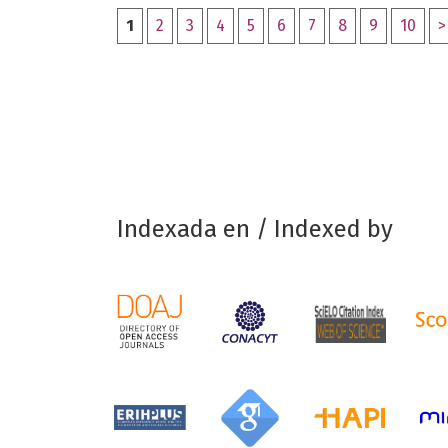
1
2
3
4
5
6
7
8
9
10
>
Indexada en / Indexed by