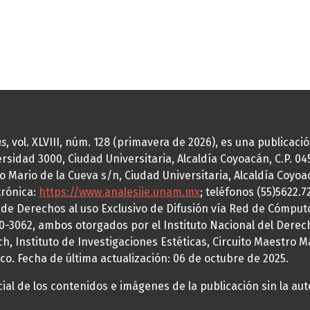
as
, vol. XLVIII, núm. 128 (primavera de 2026), es una publicac
idad 3000, Ciudad Universitaria, Alcaldía Coyoacán, C.P. 0451
o Mario de la Cueva s/n, Ciudad Universitaria, Alcaldía Coyoa
trónica:
https://www.analesiie.unam.mx
; teléfonos (55)5622.
a de Derechos al uso Exclusivo de Difusión vía Red de Cómp
70-3062, ambos otorgados por el Instituto Nacional del Derec
h, Instituto de Investigaciones Estéticas, Circuito Maestro M
co. Fecha de última actualización: 06 de octubre de 2025.
al de los contenidos e imágenes de la publicación sin la auto