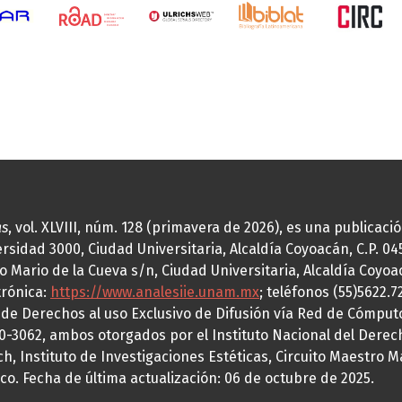
as
, vol. XLVIII, núm. 128 (primavera de 2026), es una publicac
idad 3000, Ciudad Universitaria, Alcaldía Coyoacán, C.P. 0451
o Mario de la Cueva s/n, Ciudad Universitaria, Alcaldía Coyoa
trónica:
https://www.analesiie.unam.mx
; teléfonos (55)5622.
a de Derechos al uso Exclusivo de Difusión vía Red de Cómp
70-3062, ambos otorgados por el Instituto Nacional del Derec
h, Instituto de Investigaciones Estéticas, Circuito Maestro M
co. Fecha de última actualización: 06 de octubre de 2025.