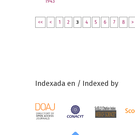
1943
<<
<
1
2
3
4
5
6
7
8
>
Indexada en / Indexed by