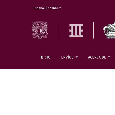
Cambiar el idioma. El actual es:
Español (España)
INICIO
ENVÍOS
ACERCA DE