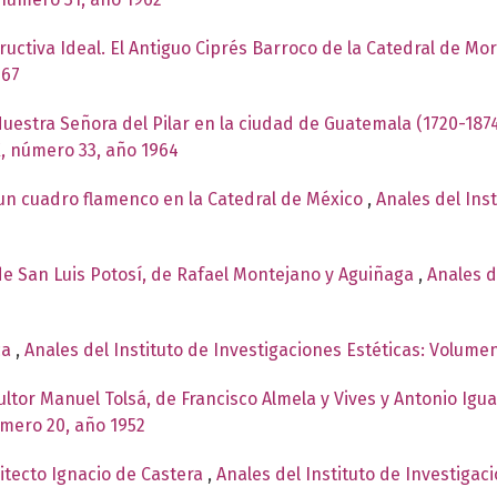
uctiva Ideal. El Antiguo Ciprés Barroco de la Catedral de Mo
967
uestra Señora del Pilar en la ciudad de Guatemala (1720-187
X, número 33, año 1964
 un cuadro flamenco en la Catedral de México
,
Anales del Ins
de San Luis Potosí, de Rafael Montejano y Aguiñaga
,
Anales d
ca
,
Anales del Instituto de Investigaciones Estéticas: Volume
cultor Manuel Tolsá, de Francisco Almela y Vives y Antonio Ig
úmero 20, año 1952
itecto Ignacio de Castera
,
Anales del Instituto de Investigac