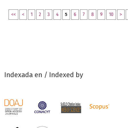
<<
<
1
2
3
4
5
6
7
8
9
10
>
Indexada en / Indexed by