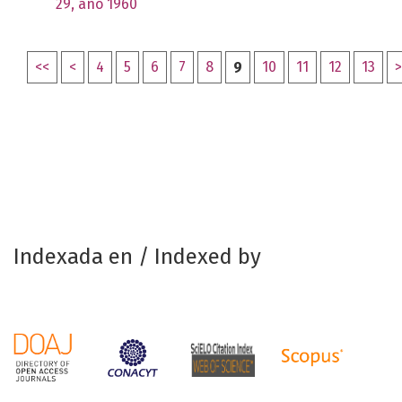
29, año 1960
<<
<
4
5
6
7
8
9
10
11
12
13
>
Indexada en / Indexed by