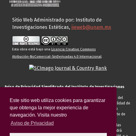
Sitio Web Administrado por: Instituto de
Investigaciones Estéticas,
iieweb@unam.mx
Esta obra está bajo una
Licencia Creative Commons
Atribución-NoComercial-SinDerivadas 4.0 Internacional
.
Aviso de Privacidad Simplificado del Instituto de Investigaciones
Estéticas de la UNAM
El Instituto de Investigaciones Estéticas de la UNAM, es responsable del
Este sitio web utiliza cookies para garantizar
tratamiento de sus datos personales para el registro de usted en calidad de
que obtenga la mejor experiencia de
alumno, docente, personal de la entidad académica, conferencista o
invitado externo (nacional o extranjero), visitante, proveedor o cliente de
navegación. Visita nuestro
servicios universitarios. Para cumplir las finalidades necesarias
Aviso de Privacidad
anteriormente descritas u otras aquellas exigidas legalmente o por las
autoridades competentes podrá transferir sus datos personales. Podrá