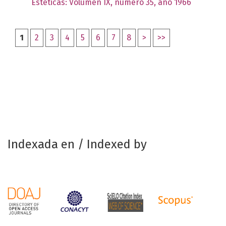
Estéticas: Volumen IX, número 35, año 1966
1
2
3
4
5
6
7
8
>
>>
Indexada en / Indexed by