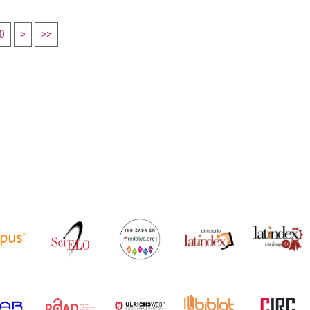
0
>
>>