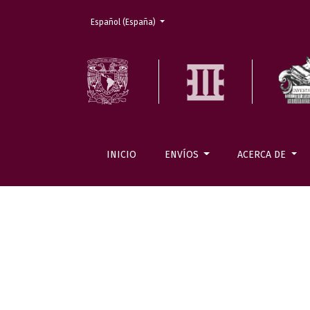
Cambiar el idioma. El actual es:
Español (España)
INICIO
ENVÍOS
ACERCA DE