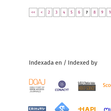
<<
<
2
3
4
5
6
7
8
9
1
Indexada en / Indexed by