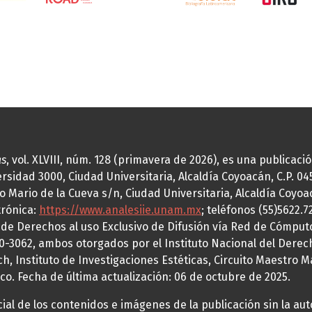
as
, vol. XLVIII, núm. 128 (primavera de 2026), es una publicac
idad 3000, Ciudad Universitaria, Alcaldía Coyoacán, C.P. 0451
o Mario de la Cueva s/n, Ciudad Universitaria, Alcaldía Coyoa
trónica:
https://www.analesiie.unam.mx
; teléfonos (55)5622.
a de Derechos al uso Exclusivo de Difusión vía Red de Cómp
70-3062, ambos otorgados por el Instituto Nacional del Derec
h, Instituto de Investigaciones Estéticas, Circuito Maestro M
co. Fecha de última actualización: 06 de octubre de 2025.
al de los contenidos e imágenes de la publicación sin la auto