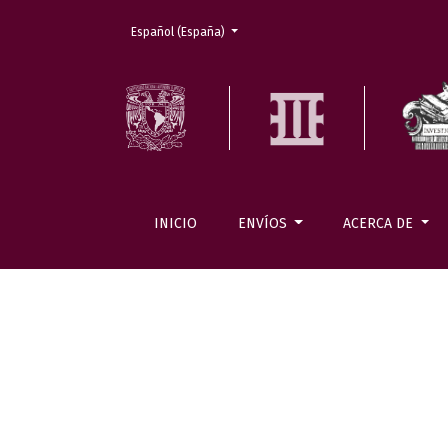
Cambiar el idioma. El actual es:
Español (España)
INICIO
ENVÍOS
ACERCA DE