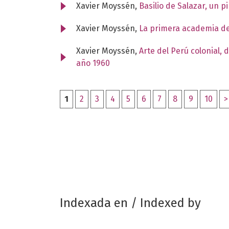
Xavier Moyssén,
Basilio de Salazar, un pi
Xavier Moyssén,
La primera academia de
Xavier Moyssén,
Arte del Perú colonial,
año 1960
1
2
3
4
5
6
7
8
9
10
>
Indexada en / Indexed by