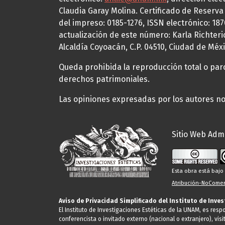
Claudia Garay Molina. Certificado de Reserv
del impreso: 0185-1276, ISSN electrónico: 18
actualización de este número: Karla Richteric
Alcaldía Coyoacán, C.P. 04510, Ciudad de Méxi
Queda prohibida la reproducción total o parci
derechos patrimoniales.
Las opiniones expresadas por los autores no 
Sitio Web Admi
Esta obra está baj
Atribución-NoComerc
Aviso de Privacidad Simplificado del Instituto de Inve
El Instituto de Investigaciones Estéticas de la UNAM, es res
conferencista o invitado externo (nacional o extranjero), visi