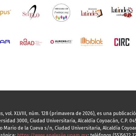
as
, vol. XLVIII, núm. 128 (primavera de 2026), es una publicac
idad 3000, Ciudad Universitaria, Alcaldía Coyoacán, C.P. 0451
o Mario de la Cueva s/n, Ciudad Universitaria, Alcaldía Coyoa
trónica:
https://www.analesiie.unam.mx
; teléfonos (55)5622.