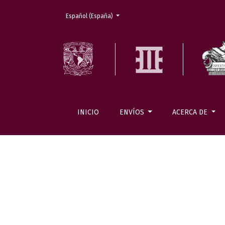
Cambiar el idioma. El actual es:
Español (España)
INICIO
ENVÍOS
ACERCA DE