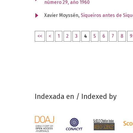
número 29, año 1960
Xavier Moyssén,
Siqueiros antes de Siq
<<
<
1
2
3
4
5
6
7
8
9
Indexada en / Indexed by