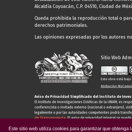
Alcaldía Coyoacán, C.P. 04510, Ciudad de Méxi
Queda prohibida la reproducción total o parci
derechos patrimoniales.
Las opiniones expresadas por los autores no 
Sitio Web Admi
Esta obra está baj
Atribución-NoComerc
Aviso de Privacidad Simplificado del Instituto de Inve
El Instituto de Investigaciones Estéticas de la UNAM, es res
conferencista o invitado externo (nacional o extranjero), visi
legalmente o por las autoridades competentes podrá transfe
de Transparencia.
El aviso de privacidad integral se puede
Este sitio web utiliza cookies para garantizar que obtenga 