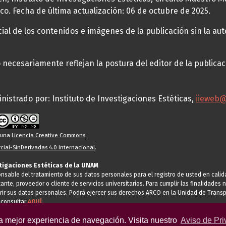
co. Fecha de última actualización: 06 de octubre de 2025.
al de los contenidos e imágenes de la publicación sin la auto
necesariamente reflejan la postura del editor de la publica
nistrado por: Instituto de Investigaciones Estéticas,
iieweb
o una
Licencia Creative Commons
ial-SinDerivadas 4.0 Internacional
.
stigaciones Estéticas de la UNAM
ponsable del tratamiento de sus datos personales para el registro de usted en cal
tante, proveedor o cliente de servicios universitarios. Para cumplir las finalidade
rir sus datos personales. Podrá ejercer sus derechos ARCO en la Unidad de Transp
 consultar
AQUÍ
la mejor experiencia de navegación. Visita nuestro
Aviso de Pri