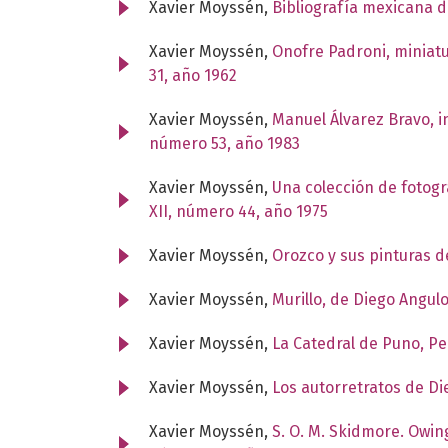
Xavier Moyssén,
Bibliografía mexicana d
Xavier Moyssén,
Onofre Padroni, miniatu
31, año 1962
Xavier Moyssén,
Manuel Álvarez Bravo, i
número 53, año 1983
Xavier Moyssén,
Una colección de fotogr
XII, número 44, año 1975
Xavier Moyssén,
Orozco y sus pinturas 
Xavier Moyssén,
Murillo, de Diego Angul
Xavier Moyssén,
La Catedral de Puno, P
Xavier Moyssén,
Los autorretratos de Di
Xavier Moyssén,
S. O. M. Skidmore. Owin