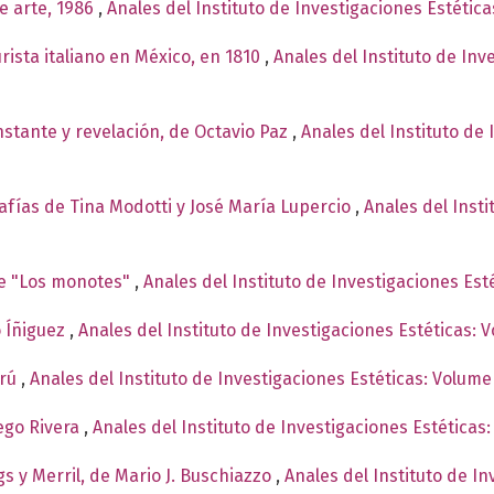
e arte, 1986
,
Anales del Instituto de Investigaciones Estétic
rista italiano en México, en 1810
,
Anales del Instituto de Inv
nstante y revelación, de Octavio Paz
,
Anales del Instituto de 
afías de Tina Modotti y José María Lupercio
,
Anales del Inst
de "Los monotes"
,
Anales del Instituto de Investigaciones Est
o Íñiguez
,
Anales del Instituto de Investigaciones Estéticas: 
erú
,
Anales del Instituto de Investigaciones Estéticas: Volume
ego Rivera
,
Anales del Instituto de Investigaciones Estética
gs y Merril, de Mario J. Buschiazzo
,
Anales del Instituto de In