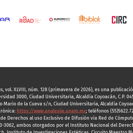
as
, vol. XLVIII, núm. 128 (primavera de 2026), es una publicac
idad 3000, Ciudad Universitaria, Alcaldía Coyoacán, C.P. 0451
o Mario de la Cueva s/n, Ciudad Universitaria, Alcaldía Coyoa
trónica:
https://www.analesiie.unam.mx
; teléfonos (55)5622.
a de Derechos al uso Exclusivo de Difusión vía Red de Cómp
70-3062, ambos otorgados por el Instituto Nacional del Derec
h, Instituto de Investigaciones Estéticas, Circuito Maestro M