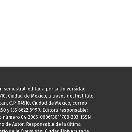
ión semestral, editada por la Universidad
0, Ciudad de México, a través del Instituto
cán, C.P. 04510, Ciudad de México, correo
7250 y (55)5622.6999. Editora responsable:
uto número 04-2005-060613011700-203; ISSN
ho de Autor. Responsable de la última
ario de la Cueva s/n, Ciudad Universitaria,