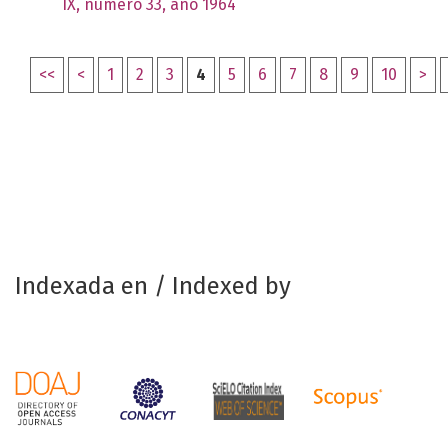
IX, número 33, año 1964
<<
<
1
2
3
4
5
6
7
8
9
10
>
Indexada en / Indexed by