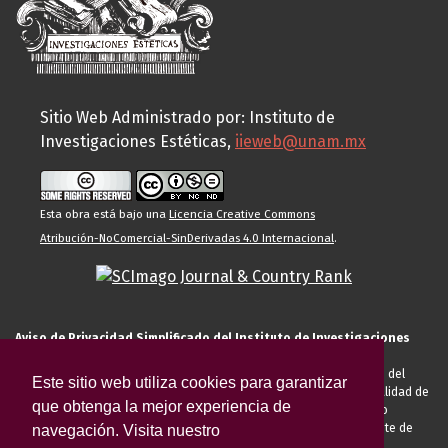
Sitio Web Administrado por: Instituto de
Investigaciones Estéticas,
iieweb@unam.mx
Esta obra está bajo una
Licencia Creative Commons
Atribución-NoComercial-SinDerivadas 4.0 Internacional
.
Aviso de Privacidad Simplificado del Instituto de Investigaciones
Estéticas de la UNAM
El Instituto de Investigaciones Estéticas de la UNAM, es responsable del
Este sitio web utiliza cookies para garantizar
tratamiento de sus datos personales para el registro de usted en calidad de
que obtenga la mejor experiencia de
alumno, docente, personal de la entidad académica, conferencista o
invitado externo (nacional o extranjero), visitante, proveedor o cliente de
navegación. Visita nuestro
servicios universitarios. Para cumplir las finalidades necesarias