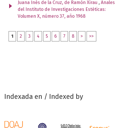
Juana Inés de la Cruz, de Ramón Xirau
,
Anales
del Instituto de Investigaciones Estéticas:
Volumen X, número 37, año 1968
1
2
3
4
5
6
7
8
>
>>
Indexada en / Indexed by