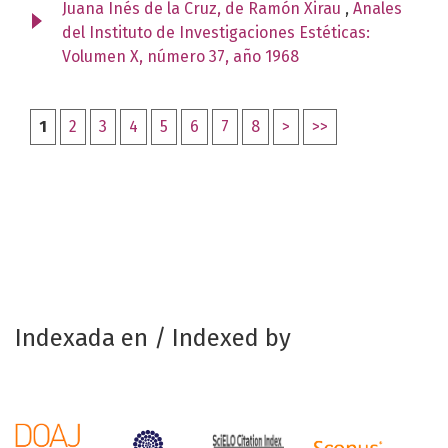
Juana Inés de la Cruz, de Ramón Xirau
,
Anales
del Instituto de Investigaciones Estéticas:
Volumen X, número 37, año 1968
1
2
3
4
5
6
7
8
>
>>
Indexada en / Indexed by