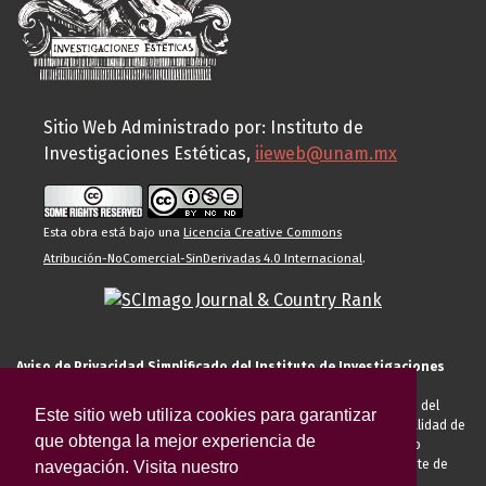
Sitio Web Administrado por: Instituto de
Investigaciones Estéticas,
iieweb@unam.mx
Esta obra está bajo una
Licencia Creative Commons
Atribución-NoComercial-SinDerivadas 4.0 Internacional
.
Aviso de Privacidad Simplificado del Instituto de Investigaciones
Estéticas de la UNAM
El Instituto de Investigaciones Estéticas de la UNAM, es responsable del
Este sitio web utiliza cookies para garantizar
tratamiento de sus datos personales para el registro de usted en calidad de
que obtenga la mejor experiencia de
alumno, docente, personal de la entidad académica, conferencista o
invitado externo (nacional o extranjero), visitante, proveedor o cliente de
navegación. Visita nuestro
servicios universitarios. Para cumplir las finalidades necesarias