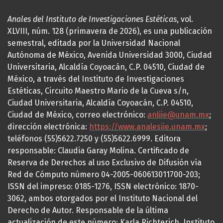
Anales del Instituto de Investigaciones Estéticas
, vol.
XLVIII, núm. 128 (primavera de 2026), es una publicación
semestral, editada por la Universidad Nacional
Autónoma de México, Avenida Universidad 3000, Ciudad
Universitaria, Alcaldía Coyoacán, C.P. 04510, Ciudad de
México, a través del Instituto de Investigaciones
Estéticas, Circuito Maestro Mario de la Cueva s/n,
Ciudad Universitaria, Alcaldía Coyoacán, C.P. 04510,
Ciudad de México, correo electrónico:
anliie@unam.mx
;
dirección electrónica:
https://www.analesiie.unam.mx
;
teléfonos (55)5622.7250 y (55)5622.6999. Editora
responsable: Claudia Garay Molina. Certificado de
Reserva de Derechos al uso Exclusivo de Difusión vía
Red de Cómputo número 04-2005-060613011700-203;
ISSN del impreso: 0185-1276, ISSN electrónico: 1870-
3062, ambos otorgados por el Instituto Nacional del
Derecho de Autor. Responsable de la última
actualización de este número: Karla Richterich, Instituto