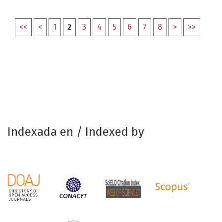
<<
<
1
2
3
4
5
6
7
8
>
>>
Indexada en / Indexed by