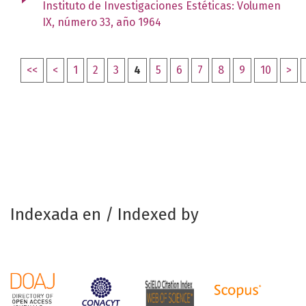
Instituto de Investigaciones Estéticas: Volumen
IX, número 33, año 1964
<<
<
1
2
3
4
5
6
7
8
9
10
>
Indexada en / Indexed by