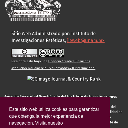
Sitio Web Administrado por: Instituto de
Investigaciones Estéticas,
iieweb@unam.mx
Esta obra está bajo una
Licencia Creative Commons
Atribución-NoComercial-SinDerivadas 4.0 Internacional
.
Aviso de Privacidad Simplificado del Instituto de Investigaciones
Estéticas de la UNAM
El Instituto de Investigaciones Estéticas de la UNAM, es responsable del
Este sitio web utiliza cookies para garantizar
tratamiento de sus datos personales para el registro de usted en calidad de
que obtenga la mejor experiencia de
alumno, docente, personal de la entidad académica, conferencista o
invitado externo (nacional o extranjero), visitante, proveedor o cliente de
navegación. Visita nuestro
servicios universitarios. Para cumplir las finalidades necesarias