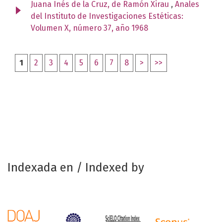
Juana Inés de la Cruz, de Ramón Xirau
,
Anales
del Instituto de Investigaciones Estéticas:
Volumen X, número 37, año 1968
1
2
3
4
5
6
7
8
>
>>
Indexada en / Indexed by