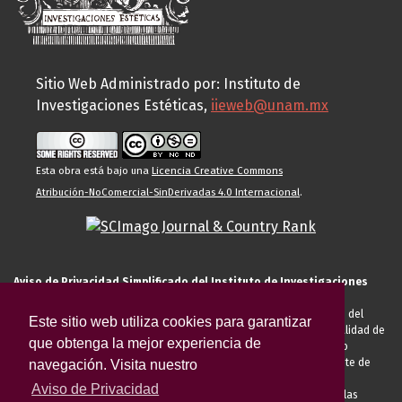
Sitio Web Administrado por: Instituto de
Investigaciones Estéticas,
iieweb@unam.mx
Esta obra está bajo una
Licencia Creative Commons
Atribución-NoComercial-SinDerivadas 4.0 Internacional
.
Aviso de Privacidad Simplificado del Instituto de Investigaciones
Estéticas de la UNAM
El Instituto de Investigaciones Estéticas de la UNAM, es responsable del
Este sitio web utiliza cookies para garantizar
tratamiento de sus datos personales para el registro de usted en calidad de
que obtenga la mejor experiencia de
alumno, docente, personal de la entidad académica, conferencista o
invitado externo (nacional o extranjero), visitante, proveedor o cliente de
navegación. Visita nuestro
servicios universitarios. Para cumplir las finalidades necesarias
Aviso de Privacidad
anteriormente descritas u otras aquellas exigidas legalmente o por las