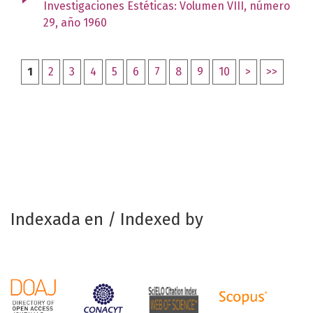
Investigaciones Estéticas: Volumen VIII, número
29, año 1960
1
2
3
4
5
6
7
8
9
10
>
>>
Indexada en / Indexed by