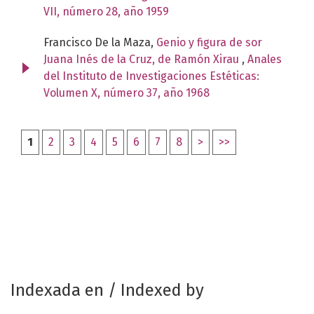
VII, número 28, año 1959
Francisco De la Maza,
Genio y figura de sor
Juana Inés de la Cruz, de Ramón Xirau
,
Anales
del Instituto de Investigaciones Estéticas:
Volumen X, número 37, año 1968
1
2
3
4
5
6
7
8
>
>>
Indexada en / Indexed by