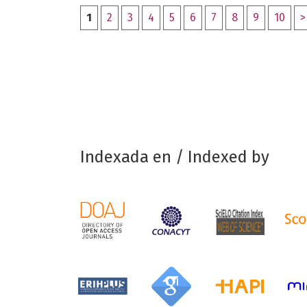
1
2
3
4
5
6
7
8
9
10
>
Indexada en / Indexed by