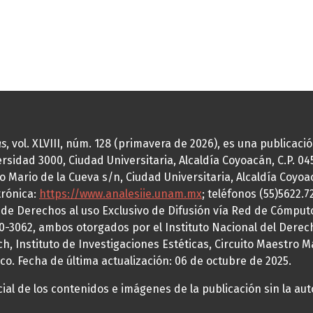
as
, vol. XLVIII, núm. 128 (primavera de 2026), es una publicac
idad 3000, Ciudad Universitaria, Alcaldía Coyoacán, C.P. 0451
o Mario de la Cueva s/n, Ciudad Universitaria, Alcaldía Coyoa
trónica:
https://www.analesiie.unam.mx
; teléfonos (55)5622.
a de Derechos al uso Exclusivo de Difusión vía Red de Cómp
70-3062, ambos otorgados por el Instituto Nacional del Derec
h, Instituto de Investigaciones Estéticas, Circuito Maestro M
co. Fecha de última actualización: 06 de octubre de 2025.
al de los contenidos e imágenes de la publicación sin la auto