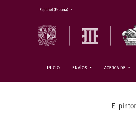
Cambiar el idioma. El actual es:
Español (España)
INICIO
ENVÍOS
ACERCA DE
El pinto