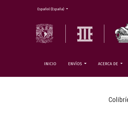
Cambiar el idioma. El actual es:
Español (España)
INICIO
ENVÍOS
ACERCA DE
Colibr