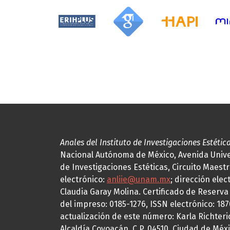
Anales del Instituto de Investigaciones Estétic
Nacional Autónoma de México, Avenida Univers
de Investigaciones Estéticas, Circuito Maestr
electrónico:
anliie@unam.mx
; dirección elec
Claudia Garay Molina. Certificado de Reserv
del impreso: 0185-1276, ISSN electrónico: 18
actualización de este número: Karla Richteric
Alcaldía Coyoacán, C.P. 04510, Ciudad de Méxi