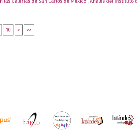
 las Galerías de San Carlos de México
,
Anales del Instituto 
10
>
>>