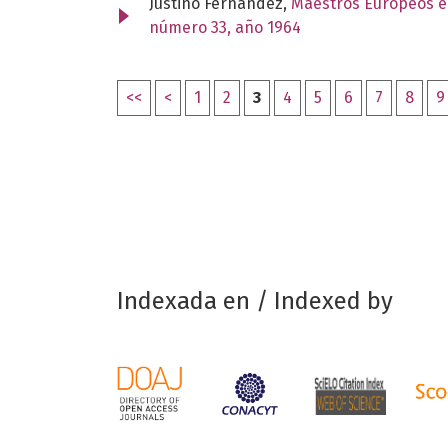
Justino Fernández,
Maestros Europeos en
número 33, año 1964
<<
<
1
2
3
4
5
6
7
8
9
Indexada en / Indexed by