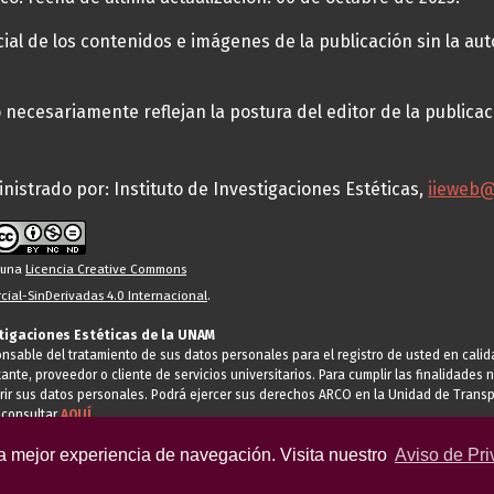
al de los contenidos e imágenes de la publicación sin la auto
necesariamente reflejan la postura del editor de la publica
nistrado por: Instituto de Investigaciones Estéticas,
iieweb
o una
Licencia Creative Commons
ial-SinDerivadas 4.0 Internacional
.
stigaciones Estéticas de la UNAM
ponsable del tratamiento de sus datos personales para el registro de usted en cal
tante, proveedor o cliente de servicios universitarios. Para cumplir las finalidade
rir sus datos personales. Podrá ejercer sus derechos ARCO en la Unidad de Transp
 consultar
AQUÍ
la mejor experiencia de navegación. Visita nuestro
Aviso de Pri