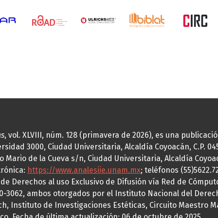
as
, vol. XLVIII, núm. 128 (primavera de 2026), es una publicac
idad 3000, Ciudad Universitaria, Alcaldía Coyoacán, C.P. 0451
o Mario de la Cueva s/n, Ciudad Universitaria, Alcaldía Coyoa
trónica:
https://www.analesiie.unam.mx
; teléfonos (55)5622.
a de Derechos al uso Exclusivo de Difusión vía Red de Cómp
70-3062, ambos otorgados por el Instituto Nacional del Derec
h, Instituto de Investigaciones Estéticas, Circuito Maestro M
co. Fecha de última actualización: 06 de octubre de 2025.