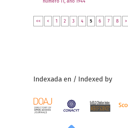
número 11, año 1944
<<
<
1
2
3
4
5
6
7
8
>
Indexada en / Indexed by