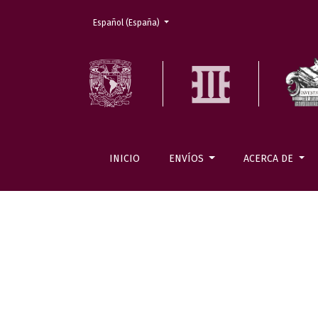
Cambiar el idioma. El actual es:
Español (España)
INICIO
ENVÍOS
ACERCA DE