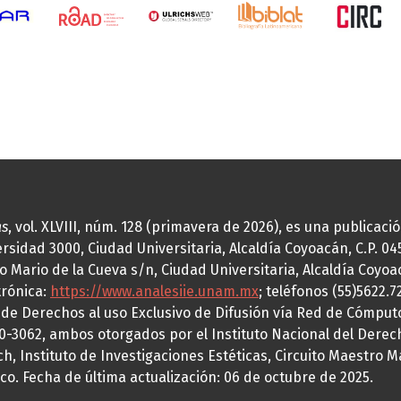
as
, vol. XLVIII, núm. 128 (primavera de 2026), es una publicac
idad 3000, Ciudad Universitaria, Alcaldía Coyoacán, C.P. 0451
o Mario de la Cueva s/n, Ciudad Universitaria, Alcaldía Coyoa
trónica:
https://www.analesiie.unam.mx
; teléfonos (55)5622.
a de Derechos al uso Exclusivo de Difusión vía Red de Cómp
70-3062, ambos otorgados por el Instituto Nacional del Derec
h, Instituto de Investigaciones Estéticas, Circuito Maestro M
co. Fecha de última actualización: 06 de octubre de 2025.