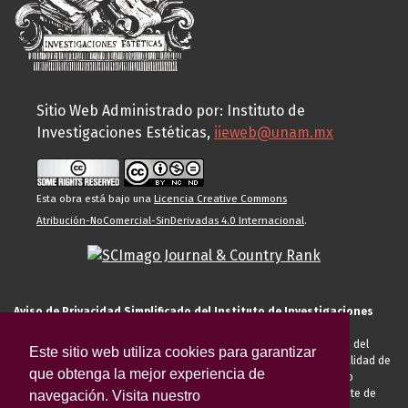
Sitio Web Administrado por: Instituto de
Investigaciones Estéticas,
iieweb@unam.mx
Esta obra está bajo una
Licencia Creative Commons
Atribución-NoComercial-SinDerivadas 4.0 Internacional
.
Aviso de Privacidad Simplificado del Instituto de Investigaciones
Estéticas de la UNAM
El Instituto de Investigaciones Estéticas de la UNAM, es responsable del
Este sitio web utiliza cookies para garantizar
tratamiento de sus datos personales para el registro de usted en calidad de
que obtenga la mejor experiencia de
alumno, docente, personal de la entidad académica, conferencista o
invitado externo (nacional o extranjero), visitante, proveedor o cliente de
navegación. Visita nuestro