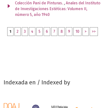
Colección Pani de Pinturas.
,
Anales del Instituto
de Investigaciones Estéticas: Volumen II,
número 5, año 1940
1
2
3
4
5
6
7
8
9
10
>
>>
Indexada en / Indexed by