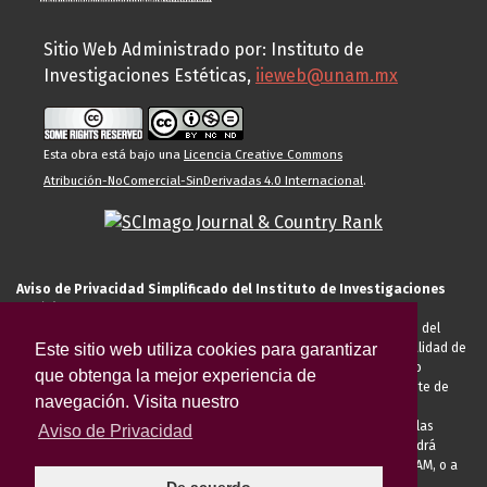
Sitio Web Administrado por: Instituto de
Investigaciones Estéticas,
iieweb@unam.mx
Esta obra está bajo una
Licencia Creative Commons
Atribución-NoComercial-SinDerivadas 4.0 Internacional
.
Aviso de Privacidad Simplificado del Instituto de Investigaciones
Estéticas de la UNAM
El Instituto de Investigaciones Estéticas de la UNAM, es responsable del
Este sitio web utiliza cookies para garantizar
tratamiento de sus datos personales para el registro de usted en calidad de
alumno, docente, personal de la entidad académica, conferencista o
que obtenga la mejor experiencia de
invitado externo (nacional o extranjero), visitante, proveedor o cliente de
navegación. Visita nuestro
servicios universitarios. Para cumplir las finalidades necesarias
anteriormente descritas u otras aquellas exigidas legalmente o por las
Aviso de Privacidad
autoridades competentes podrá transferir sus datos personales. Podrá
ejercer sus derechos ARCO en la Unidad de Transparencia de la UNAM, o a
través de la
Plataforma Nacional de Transparencia.
El aviso de