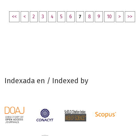
<<
<
2
3
4
5
6
7
8
9
10
>
>>
Indexada en / Indexed by