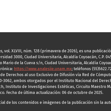
as
, vol. XLVIII, núm. 128 (primavera de 2026), es una publicac
idad 3000, Ciudad Universitaria, Alcaldía Coyoacán, C.P. 0451
o Mario de la Cueva s/n, Ciudad Universitaria, Alcaldía Coyoa
trónica:
https://www.analesiie.unam.mx
; teléfonos (55)5622.
a de Derechos al uso Exclusivo de Difusión vía Red de Cómp
70-3062, ambos otorgados por el Instituto Nacional del Derec
h, Instituto de Investigaciones Estéticas, Circuito Maestro M
co. Fecha de última actualización: 06 de octubre de 2025.
al de los contenidos e imágenes de la publicación sin la auto