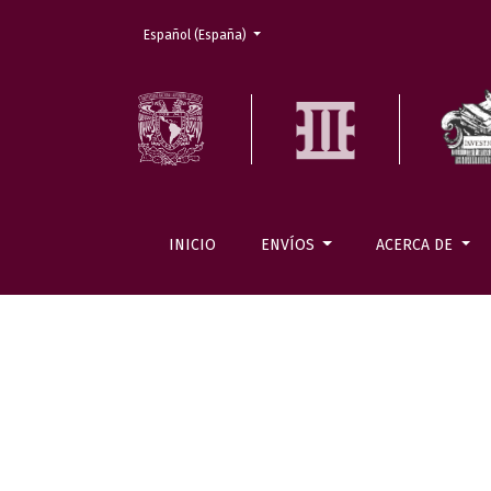
Cambiar el idioma. El actual es:
Español (España)
INICIO
ENVÍOS
ACERCA DE