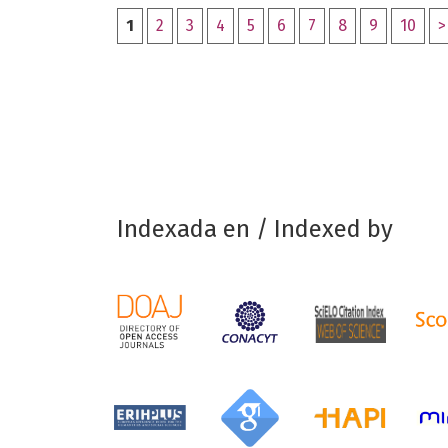
1
2
3
4
5
6
7
8
9
10
>
Indexada en / Indexed by