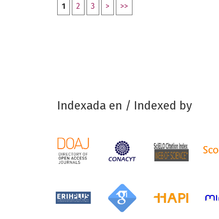
1
2
3
>
>>
Indexada en / Indexed by