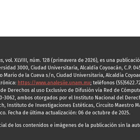
as
, vol. XLVIII, núm. 128 (primavera de 2026), es una publicac
idad 3000, Ciudad Universitaria, Alcaldía Coyoacán, C.P. 0451
o Mario de la Cueva s/n, Ciudad Universitaria, Alcaldía Coyoa
trónica:
https://www.analesiie.unam.mx
; teléfonos (55)5622.
a de Derechos al uso Exclusivo de Difusión vía Red de Cómp
70-3062, ambos otorgados por el Instituto Nacional del Derec
h, Instituto de Investigaciones Estéticas, Circuito Maestro M
co. Fecha de última actualización: 06 de octubre de 2025.
al de los contenidos e imágenes de la publicación sin la auto